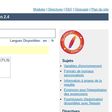
Modules
|
Directives
|
FAQ
|
Glossaire
|
Plan du site
n 2.4
Langues Disponibles:
en
|
fr
 (TLS)
Sujets
Variables d'environnement
Formats de journaux
personnalisés
Information à propos de la
requête
Extension pour l'interprétation
des expressions
Fournisseurs d'autorisation
disponibles avec Require
Directives