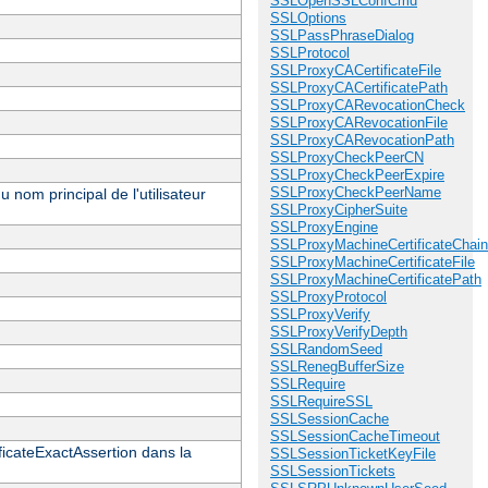
SSLOpenSSLConfCmd
SSLOptions
SSLPassPhraseDialog
SSLProtocol
SSLProxyCACertificateFile
SSLProxyCACertificatePath
SSLProxyCARevocationCheck
SSLProxyCARevocationFile
SSLProxyCARevocationPath
SSLProxyCheckPeerCN
SSLProxyCheckPeerExpire
SSLProxyCheckPeerName
 nom principal de l'utilisateur
SSLProxyCipherSuite
SSLProxyEngine
SSLProxyMachineCertificateChain
SSLProxyMachineCertificateFile
SSLProxyMachineCertificatePath
SSLProxyProtocol
SSLProxyVerify
SSLProxyVerifyDepth
SSLRandomSeed
SSLRenegBufferSize
SSLRequire
SSLRequireSSL
SSLSessionCache
SSLSessionCacheTimeout
ificateExactAssertion dans la
SSLSessionTicketKeyFile
SSLSessionTickets