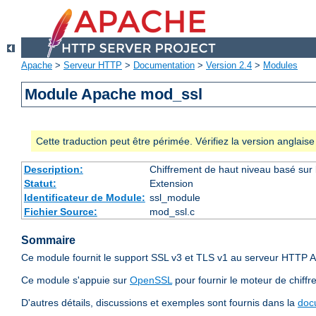
Apache
>
Serveur HTTP
>
Documentation
>
Version 2.4
>
Modules
Module Apache mod_ssl
Cette traduction peut être périmée. Vérifiez la version anglai
Description:
Chiffrement de haut niveau basé sur 
Statut:
Extension
Identificateur de Module:
ssl_module
Fichier Source:
mod_ssl.c
Sommaire
Ce module fournit le support SSL v3 et TLS v1 au serveur HTTP A
Ce module s'appuie sur
OpenSSL
pour fournir le moteur de chiffr
D'autres détails, discussions et exemples sont fournis dans la
doc