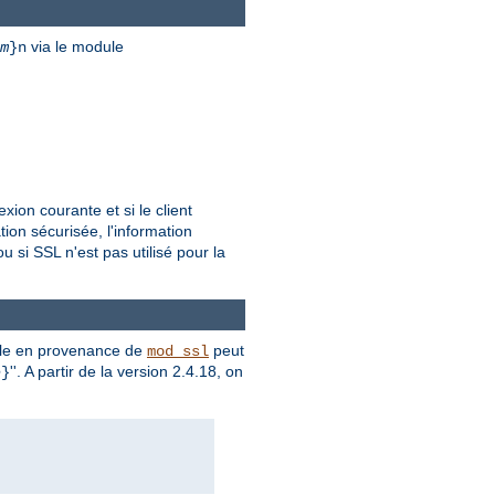
via le module
m
}n
ion courante et si le client
tion sécurisée, l'information
 si SSL n'est pas utilisé pour la
le
en provenance de
peut
mod_ssl
e
''. A partir de la version 2.4.18, on
}