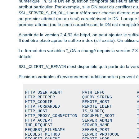
numérique
. Si le DN en question comporte plusieurs attri
_n
attribut particulier. Par exemple, si le DN sujet du certifica
pour référencer chacun d'entre eux
SSL_SERVER_S_DN_OU_1
au premier attribut (ou au seul) caractérisant le DN. Lorsque 
premier attribut (ou le seul) caractérisant le DN est enregi
A partir de la version 2.4.32 de httpd, on peut ajouter le suffi
Il doit être placé après le suffixe index (s'il existe). On utili
Le format des variables
*_DN
a changé depuis la version 2.3
détails.
n'est disponible qu'à partir de la vers
SSL_CLIENT_V_REMAIN
Plusieurs variables d'environnement additionnelles peuvent ê
HTTP_USER_AGENT        PATH_INFO             A
HTTP_REFERER           QUERY_STRING          S
HTTP_COOKIE            REMOTE_HOST           A
HTTP_FORWARDED         REMOTE_IDENT          T
HTTP_HOST              IS_SUBREQ             T
HTTP_PROXY_CONNECTION  DOCUMENT_ROOT         T
HTTP_ACCEPT            SERVER_ADMIN          T
THE_REQUEST            SERVER_NAME           T
REQUEST_FILENAME       SERVER_PORT           T
REQUEST_METHOD         SERVER_PROTOCOL       T