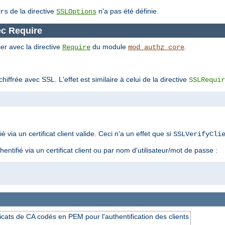
de la directive
n'a pas été définie.
rs
SSLOptions
ec Require
er avec la directive
du module
.
Require
mod_authz_core
iffrée avec SSL. L'effet est similaire à celui de la directive
SSLRequir
fié via un certificat client valide. Ceci n'a un effet que si
SSLVerifyCli
hentifié via un certificat client ou par nom d'utilisateur/mot de passe :
icats de CA codés en PEM pour l'authentification des clients