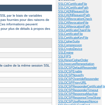
SSLCACertificateFile
SSLCACertificatePath
SSLCADNRequestFile
SSLCADNRequestPath
L par le biais de variables
SSLCARevocationCheck
t pas fournies pour des raisons de
SSLCARevocationFile
 Ces informations peuvent
SSLCARevocationPath
pour plus de détails à propos des
SSLCertificateChainFile
SSLCertificateFile
SSLCertificateKeyFile
SSLCipherSuite
SSLCompression
SSLCryptoDevice
SSLEngine
SSLFIPS
SSLHonorCipherOrder
SSLInsecureRenegotiation
ns le cadre de la même session SSL
SSLOCSPDefaultResponder
SSLOCSPEnable
SSLOCSPNoverify
SSLOCSPOverrideResponder
SSLOCSPProxyURL
SSLOCSPResponderCertificateFil
SSLOCSPResponderTimeout
SSLOCSPResponseMaxAge
SSLOCSPResponseTimeSkew
SSLOCSPUseRequestNonce