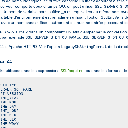
buts de noms identiques, ce suffixe constitue un index débutant à zéro 
t du serveur comporte deux champs OU, on peut utiliser
SSL_SERVER_S_D
. Un nom de variable sans suffixe
est équivalent au même nom avec
_n
la table d'environnement est remplie en utilisant l'option
de
StdEnvVars
stré avec un nom sans suffixe ; autrement dit, aucune entrée possédant
xe
_RAW
à
x509
dans un composant DN afin d'empêcher la conversion de
sera par exemple
ou
SSL_SERVER_S_DN_OU_RAW
SSL_SERVER_S_DN_OU_
.11 d'Apache HTTPD. Voir l'option
de la direc
LegacyDNStringFormat
ion 2.1.
tre utilisées dans les expressions
, ou dans les formats de 
SSLRequire
UTH_TYPE

ERVER_SOFTWARE

PI_VERSION

IME_YEAR

IME_MON

IME_DAY

IME_HOUR

IME_MIN

IME_SEC

IME_WDAY
