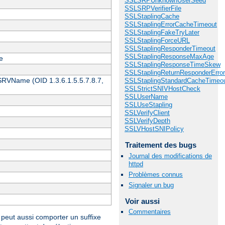
SSLSRPUnknownUserSeed
SSLSRPVerifierFile
SSLStaplingCache
SSLStaplingErrorCacheTimeout
SSLStaplingFakeTryLater
SSLStaplingForceURL
SSLStaplingResponderTimeout
SSLStaplingResponseMaxAge
e
SSLStaplingResponseTimeSkew
SSLStaplingReturnResponderErro
 SRVName (OID 1.3.6.1.5.5.7.8.7,
SSLStaplingStandardCacheTimeo
SSLStrictSNIVHostCheck
SSLUserName
SSLUseStapling
SSLVerifyClient
SSLVerifyDepth
SSLVHostSNIPolicy
Traitement des bugs
Journal des modifications de
httpd
Problèmes connus
Signaler un bug
Voir aussi
Commentaires
peut aussi comporter un suffixe