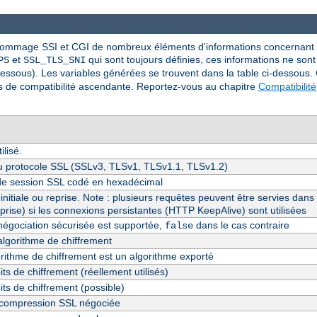
nommage SSI et CGI de nombreux éléments d'informations concernant SS
et
qui sont toujours définies, ces informations ne son
PS
SSL_TLS_SNI
essous). Les variables générées se trouvent dans la table ci-dessous.
ns de compatibilité ascendante. Reportez-vous au chapitre
Compatibilité
lisé.
u protocole SSL (SSLv3, TLSv1, TLSv1.1, TLSv1.2)
t de session SSL codé en hexadécimal
initiale ou reprise. Note : plusieurs requêtes peuvent être servies da
reprise) si les connexions persistantes (HTTP KeepAlive) sont utilisées
enégociation sécurisée est supportée,
dans le cas contraire
false
algorithme de chiffrement
gorithme de chiffrement est un algorithme exporté
s de chiffrement (réellement utilisés)
ts de chiffrement (possible)
compression SSL négociée