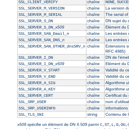
chaîne
,
SSL_CLIENT_VERIFY
NONE
SUCCE
chaîne
La version du
SSL_SERVER_M_VERSION
chaîne
The serial of
SSL_SERVER_M_SERIAL
chaîne
DN sujet du c
SSL_SERVER_S_DN
x509
chaîne
Elément du D
SSL_SERVER_S_DN_
n
chaîne
Les entrées 
SSL_SERVER_SAN_Email_
n
chaîne
Les entrées 
SSL_SERVER_SAN_DNS_
n
chaîne
Extensions s
SSL_SERVER_SAN_OTHER_dnsSRV_
RFC 4985)
chaîne
DN de l'émett
SSL_SERVER_I_DN
x509
chaîne
Elément du D
SSL_SERVER_I_DN_
chaîne
Validité du c
SSL_SERVER_V_START
chaîne
Validité du ce
SSL_SERVER_V_END
chaîne
Algorithme ut
SSL_SERVER_A_SIG
chaîne
Algorithme ut
SSL_SERVER_A_KEY
chaîne
Certificat d
SSL_SERVER_CERT
chaîne
nom d'utilis
SSL_SRP_USER
chaîne
informations 
SSL_SRP_USERINFO
string
Contenu de l
SSL_TLS_SNI
x509
spécifie un élément de DN X.509 parmi
C,ST,L,O,OU,