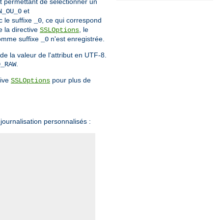
et permettant de sélectionner un
et
N_OU_0
 le suffixe
, ce qui correspond
_0
 la directive
, le
SSLOptions
 comme suffixe
n'est enregistrée.
_0
 la valeur de l'attribut en UTF-8.
.
0_RAW
tive
pour plus de
SSLOptions
journalisation personnalisés :