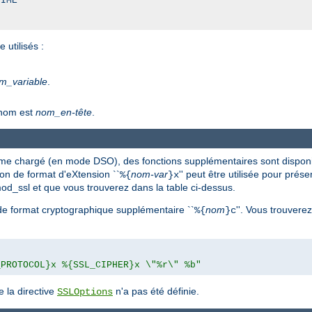
IME

utilisés :
m_variable
.
 nom est
nom_en-tête
.
me chargé (en mode DSO), des fonctions supplémentaires sont disponi
ction de format d'eXtension ``
nom-var
'' peut être utilisée pour prés
%{
}x
 mod_ssl et que vous trouverez dans la table ci-dessus.
n de format cryptographique supplémentaire ``
nom
''. Vous trouvere
%{
}c
_PROTOCOL}x %{SSL_CIPHER}x \"%r\" %b"
 la directive
n'a pas été définie.
SSLOptions