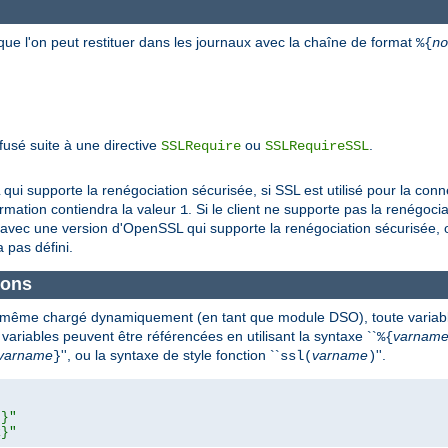
que l'on peut restituer dans les journaux avec la chaîne de format
%{
no
efusé suite à une directive
ou
.
SSLRequire
SSLRequireSSL
i supporte la renégociation sécurisée, si SSL est utilisé pour la connex
ormation contiendra la valeur
. Si le client ne supporte pas la renégocia
1
avec une version d'OpenSSL qui supporte la renégociation sécurisée, ou
 pas défini.
ions
u même chargé dynamiquement (en tant que module DSO), toute
variab
 variables peuvent être référencées en utilisant la syntaxe ``
varnam
%{
varname
'', ou la syntaxe de style fonction ``
varname
''.
}
ssl(
)
L}"
R}"