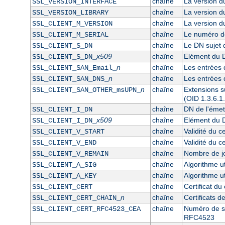
chaîne
La version 
SSL_VERSION_INTERFACE
chaîne
La version 
SSL_VERSION_LIBRARY
chaîne
La version du 
SSL_CLIENT_M_VERSION
chaîne
Le numéro de 
SSL_CLIENT_M_SERIAL
chaîne
Le DN sujet d
SSL_CLIENT_S_DN
x509
chaîne
Elément du D
SSL_CLIENT_S_DN_
n
chaîne
Les entrées 
SSL_CLIENT_SAN_Email_
n
chaîne
Les entrées 
SSL_CLIENT_SAN_DNS_
n
chaîne
Extensions su
SSL_CLIENT_SAN_OTHER_msUPN_
(OID 1.3.6.1
chaîne
DN de l'émett
SSL_CLIENT_I_DN
x509
chaîne
Elément du DN
SSL_CLIENT_I_DN_
chaîne
Validité du ce
SSL_CLIENT_V_START
chaîne
Validité du ce
SSL_CLIENT_V_END
chaîne
Nombre de jou
SSL_CLIENT_V_REMAIN
chaîne
Algorithme ut
SSL_CLIENT_A_SIG
chaîne
Algorithme ut
SSL_CLIENT_A_KEY
chaîne
Certificat du
SSL_CLIENT_CERT
n
chaîne
Certificats d
SSL_CLIENT_CERT_CHAIN_
chaîne
Numéro de sér
SSL_CLIENT_CERT_RFC4523_CEA
RFC4523