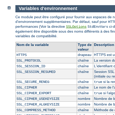
Variables d'environnement
Ce module peut être configuré pour fournir aux espaces de 
d'environnement supplémentaires. Par défaut, sauf pour
HTT
performances (Voir la directive
ci-d
SSLOptions
StdEnvVars
également être disponible sous des noms différents à des fi
variables de compatibilité.
Nom de la variable
Type de
Description
valeur
drapeau
HTTPS est uti
HTTPS
chaîne
La version d
SSL_PROTOCOL
chaîne
L'identifian
SSL_SESSION_ID
chaîne
Session SSL 
SSL_SESSION_RESUMED
(initiale ou 
chaîne
si la r
SSL_SECURE_RENEG
true
chaîne
Le nom de l'
SSL_CIPHER
chaîne
si l'al
SSL_CIPHER_EXPORT
true
nombre
Nombre de bit
SSL_CIPHER_USEKEYSIZE
nombre
Nombre de bi
SSL_CIPHER_ALGKEYSIZE
chaîne
Méthode de 
SSL_COMPRESS_METHOD