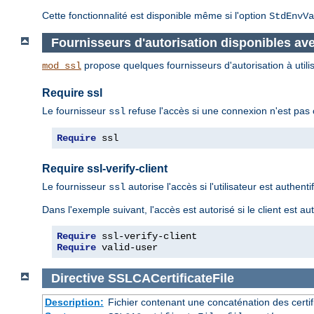
Cette fonctionnalité est disponible même si l'option
StdEnvVa
Fournisseurs d'autorisation disponibles av
propose quelques fournisseurs d'autorisation à utilis
mod_ssl
Require ssl
Le fournisseur
refuse l'accès si une connexion n'est pas ch
ssl
Require
 ssl
Require ssl-verify-client
Le fournisseur
autorise l'accès si l'utilisateur est authenti
ssl
Dans l'exemple suivant, l'accès est autorisé si le client est aut
Require
Require
 valid-user
Directive
SSLCACertificateFile
Description:
Fichier contenant une concaténation des certif