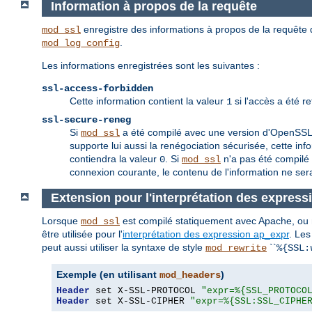
Information à propos de la requête
enregistre des informations à propos de la requête 
mod_ssl
.
mod_log_config
Les informations enregistrées sont les suivantes :
ssl-access-forbidden
Cette information contient la valeur
si l'accès a été r
1
ssl-secure-reneg
Si
a été compilé avec une version d'OpenSSL qu
mod_ssl
supporte lui aussi la renégociation sécurisée, cette inf
contiendra la valeur
. Si
n'a pas été compilé 
0
mod_ssl
connexion courante, le contenu de l'information ne sera
Extension pour l'interprétation des express
Lorsque
est compilé statiquement avec Apache, o
mod_ssl
être utilisée pour l'
interprétation des expression ap_expr
. Les
peut aussi utiliser la syntaxe de style
``
mod_rewrite
%{SSL:
Exemple (en utilisant
)
mod_headers
Header
 set X-SSL-PROTOCOL 
"expr=%{SSL_PROTOCO
Header
 set X-SSL-CIPHER 
"expr=%{SSL:SSL_CIPHE