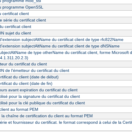
du programme mod_ssl
du programme OpenSSL
certificat client
série du certificat client
u certificat client
N sujet du client
d'extension subjectAltName du certificat client de type rfc822Name
d'extension subjectAltName du certificat client de type dNSName
bjectAltName de type otherName du certificat client, forme Microsoft du
.4.1.311.20.2.3)
eur du certificat du client
 de l'émetteur du certificat du client
rtificat du client (date de début)
rtificat du client (date de fin)
rs avant expiration du certificat du client
ilisé pour la signature du certificat du client
ilisé pour la clé publique du certificat du client
 client au format PEM
e la chaîne de certification du client au format PEM
ie et fournisseur du certificat. le format correspond à celui de la Cert