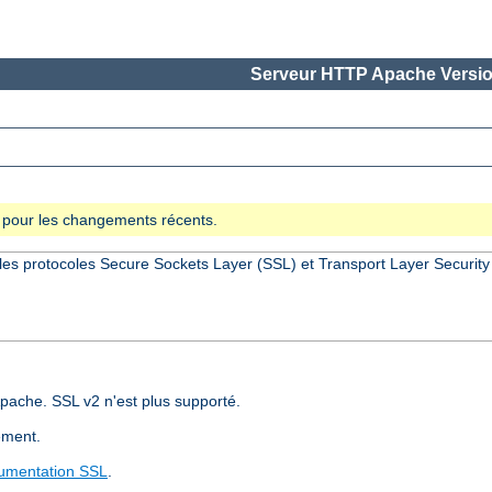
Serveur HTTP Apache Versio
se pour les changements récents.
les protocoles Secure Sockets Layer (SSL) et Transport Layer Security
pache. SSL v2 n'est plus supporté.
ement.
umentation SSL
.