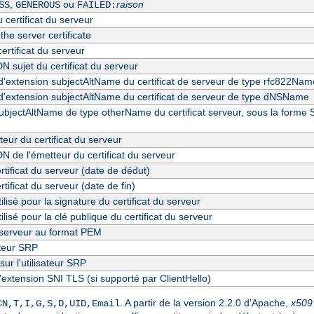
,
ou
raison
SS
GENEROUS
FAILED:
 certificat du serveur
 the server certificate
ertificat du serveur
N sujet du certificat du serveur
d'extension subjectAltName du certificat de serveur de type rfc822Nam
d'extension subjectAltName du certificat de serveur de type dNSName
ubjectAltName de type otherName du certificat serveur, sous la forme
eur du certificat du serveur
N de l'émetteur du certificat du serveur
ertificat du serveur (date de dédut)
rtificat du serveur (date de fin)
ilisé pour la signature du certificat du serveur
ilisé pour la clé publique du certificat du serveur
u serveur au format PEM
ateur SRP
sur l'utilisateur SRP
'extension SNI TLS (si supporté par ClientHello)
. A partir de la version 2.2.0 d'Apache,
x509
CN,T,I,G,S,D,UID,Email