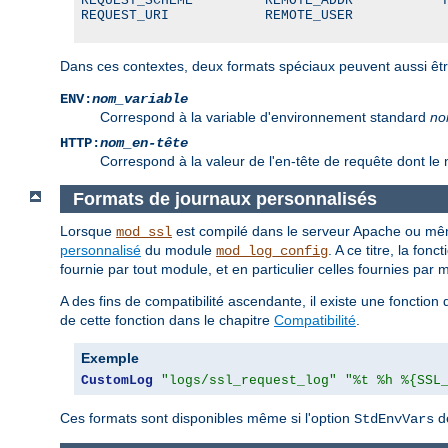
REQUEST_SCHEME         REMOTE_ADDR           T
REQUEST_URI            REMOTE_USER
Dans ces contextes, deux formats spéciaux peuvent aussi être 
ENV:
nom_variable
Correspond à la variable d'environnement standard
no
HTTP:
nom_en-tête
Correspond à la valeur de l'en-tête de requête dont le
Formats de journaux personnalisés
Lorsque
est compilé dans le serveur Apache ou mê
mod_ssl
personnalisé
du module
. A ce titre, la fon
mod_log_config
fournie par tout module, et en particulier celles fournies par
A des fins de compatibilité ascendante, il existe une fonctio
de cette fonction dans le chapitre
Compatibilité
.
Exemple
CustomLog
"logs/ssl_request_log"
"%t %h %{SSL
Ces formats sont disponibles même si l'option
de
StdEnvVars